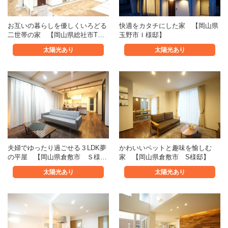
お互いの暮らしを優しくいろどる
快適をカタチにした家 【岡山県
二世帯の家 【岡山県総社市T…
玉野市Ｉ様邸】
太陽光あり
太陽光あり
夫婦でゆったり過ごせる３LDK夢
かわいいペットと趣味を愉しむ
の平屋 【岡山県倉敷市 Ｓ様…
家 【岡山県倉敷市 S様邸】
太陽光あり
太陽光あり