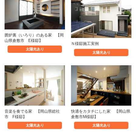
囲炉裏（いろり）のある家 【岡
山県倉敷市 E様邸】
Ｎ様邸施工実例
太陽光あり
太陽光あり
音楽を奏でる家 【岡山県総社
快適をカタチにした家 【岡山県
市 F様邸】
倉敷市M様邸】
太陽光あり
太陽光あり