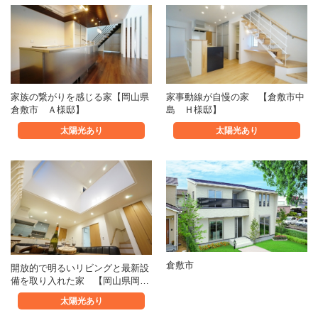
家族の繋がりを感じる家【岡山県
家事動線が自慢の家 【倉敷市中
倉敷市 Ａ様邸】
島 Ｈ様邸】
太陽光あり
太陽光あり
倉敷市
開放的で明るいリビングと最新設
備を取り入れた家 【岡山県岡…
太陽光あり