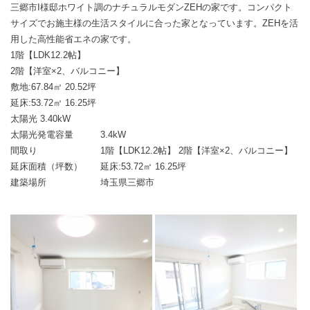
三郷市I様邸ホワイト調のナチュラルモダンZEHの家です。コンパクト
サイズでお施主様の生活スタイルに合った家となっています。ZEHを活
用した高性能省エネの家です。
1階【LDK12.2帖】
2階【洋室×2、バルコニー】
敷地:67.84㎡ 20.52坪
延床:53.72㎡ 16.25坪
太陽光 3.40kW
太陽光発電容量
3.4kW
間取り
1階【LDK12.2帖】 2階【洋室×2、バルコニー】
延床面積（坪数）
延床:53.72㎡ 16.25坪
建築場所
埼玉県三郷市