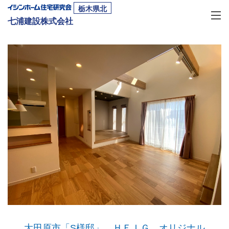
栃木県北
七浦建設株式会社
大田原市「S様邸」 ＨＥＩＧ オリジナル