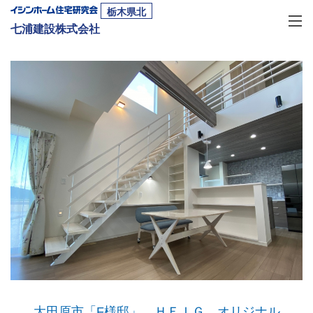
栃木県北
七浦建設株式会社
大田原市「F様邸」 ＨＥＩＧ オリジナル