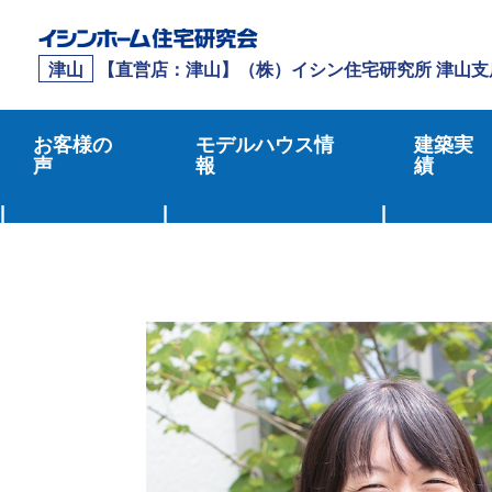
津山
【直営店：津山】（株）イシン住宅研究所 津山支
お客様の
モデルハウス情
建築実
声
報
績