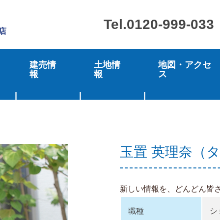
Tel.0120-999-033
店
建売情
土地情
地図・アクセ
報
報
ス
玉置 英理奈（
新しい情報を、どんどん皆
職種
シ