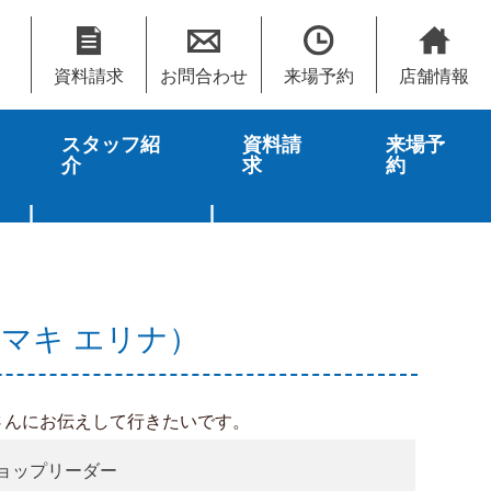
資料請求
お問合わせ
来場予約
店舗情報
スタッフ紹
資料請
来場予
介
求
約
タマキ エリナ）
さんにお伝えして行きたいです。
ョップリーダー