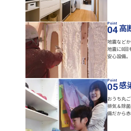
高
地震などか
地震に8回
安心設備。
感
おうち丸ご
排気＆除菌
備だから赤