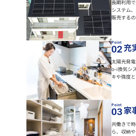
長期利用で
システム、
販売するの
充
太陽光発電
o-i換気
キや強度と
家
共働きで時
ら、収納や