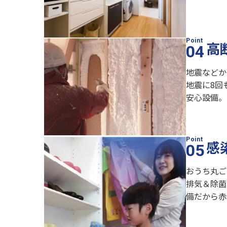
高
地震などか
地震に8回
安心設備。
感
おうち丸ご
排気＆除菌
備だから赤