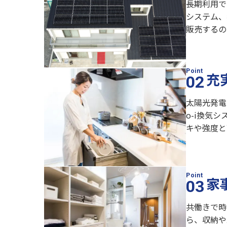
長期利用で
システム、
販売するの
充
太陽光発電
o-i換気
キや強度と
家
共働きで時
ら、収納や