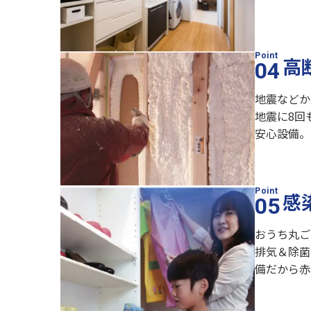
高
地震などか
地震に8回
安心設備。
感
おうち丸ご
排気＆除菌
備だから赤