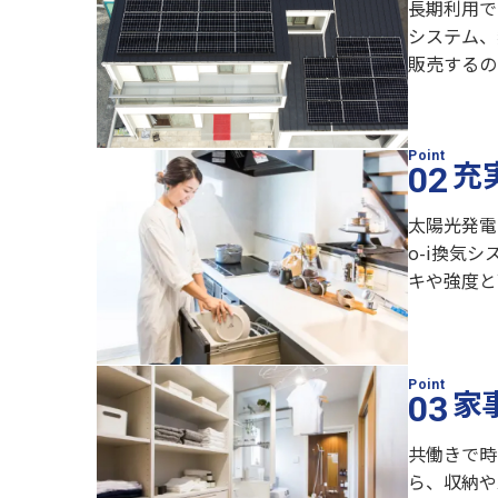
長期利用で
システム、
販売するの
充
太陽光発電
o-i換気
キや強度と
家
共働きで時
ら、収納や