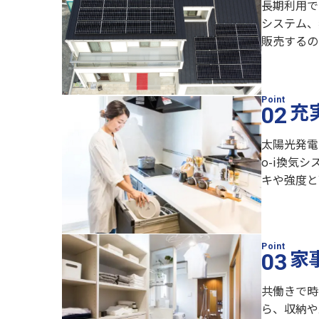
長期利用で
システム、
販売するの
充
太陽光発電
o-i換気
キや強度と
家
共働きで時
ら、収納や