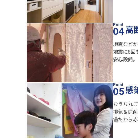
高
地震などか
地震に8回
安心設備。
感
おうち丸ご
排気＆除菌
備だから赤