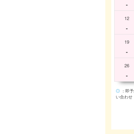
-
12
-
19
-
26
-
◎
：即予
い合わせ (