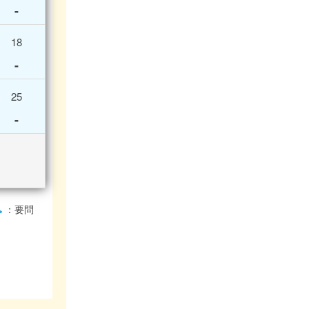
-
18
-
25
-
：要問