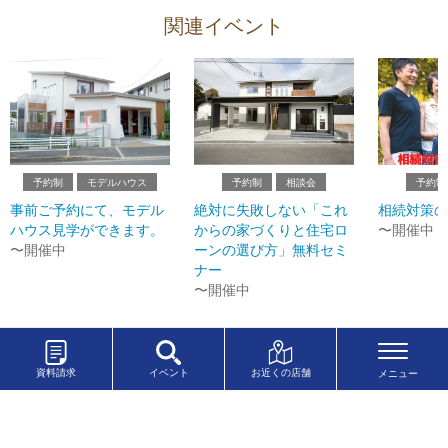
関連イベント
予約制
モデルハウス
予約制
相談会
予約制
事前ご予約にて、モデル
絶対に失敗しない「これ
相続対策の
ハウス見学ができます。
からの家づくりと住宅ロ
〜開催中
〜開催中
ーンの選び方」無料セミ
ナー
〜開催中
資料請求
イベント
お近くの店舗