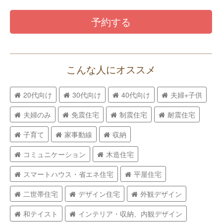
予約する
こんな人にオススメ
20代向け
30代向け
40代向け
夫婦+子供
夫婦のみ
免震住宅
制震住宅
耐震住宅
子育て
家事動線
収納
コミュニケーション
木造住宅
スマートハウス・省エネ住宅
平屋住宅
二世帯住宅
デザイン住宅
外観デザイン
和テイスト
インテリア・収納、内観デザイン