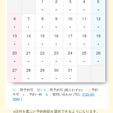
1
2
3
4
5
-
-
-
-
-
6
7
8
9
10
11
12
-
-
-
-
-
-
-
13
14
15
16
17
18
19
-
-
-
-
-
-
-
20
21
22
23
24
25
26
-
-
-
-
-
-
-
27
28
29
30
31
-
-
-
-
-
◎
：即予約可
残1~3
：即予約可 (残りわずか)
-
：予約
不可
×
：予約一杯
：要問い合わせ (TEL:
0120-63-
0564
)
※日付を選ぶと予約時刻を選択できるようになります。