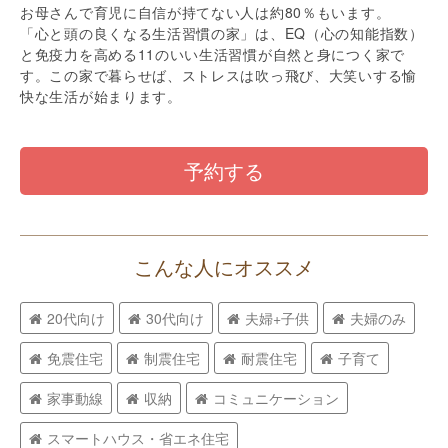
お母さんで育児に自信が持てない人は約80％もいます。
「心と頭の良くなる生活習慣の家」は、EQ（心の知能指数）
と免疫力を高める11のいい生活習慣が自然と身につく家で
す。この家で暮らせば、ストレスは吹っ飛び、大笑いする愉
快な生活が始まります。
予約する
こんな人にオススメ
20代向け
30代向け
夫婦+子供
夫婦のみ
免震住宅
制震住宅
耐震住宅
子育て
家事動線
収納
コミュニケーション
スマートハウス・省エネ住宅