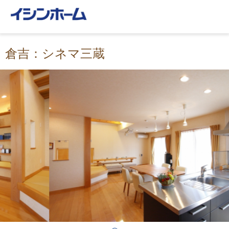
倉吉：シネマ三蔵