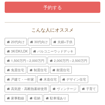
予約する
こんな人にオススメ
20代向け
30代向け
夫婦+子供
3K/DK/LDK
バルコニーウッドデッキ
1,500万円～2,000万円
2,000万円～2,500万円
免震住宅
制震住宅
耐震住宅
戸建て・一軒家
木造住宅
デザイン住宅
高気密・高断熱素材使用
ヴィンテージ
子育て
家事動線
収納
駐車場あり