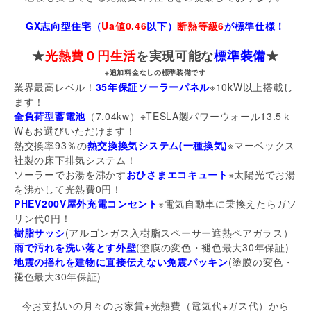
GX志向型住宅（
Ua値0.46
以下）
断熱等級6
が標準仕様！
★
光熱費０円生活
を実現可能な
標準装備
★
※追加料金なしの標準装備です
業界最高レベル！
35年保証ソーラーパネル
※10kW以上搭載し
ます！
全負荷型蓄電池
（7.04kw）※TESLA製パワーウォール13.5ｋ
Wもお選びいただけます！
熱交換率93％の
熱交換換気システム(一種換気)
※マーベックス
社製の床下排気システム！
ソーラーでお湯を沸かす
おひさまエコキュート
※太陽光でお湯
を沸かして光熱費0円！
PHEV200V屋外充電コンセント
※電気自動車に乗換えたらガソ
リン代0円！
樹脂サッシ
(アルゴンガス入樹脂スペーサー遮熱ペアガラス）
雨で汚れを洗い落とす外壁
(塗膜の変色・褪色最大30年保証)
地震の揺れを建物に直接伝えない免震パッキン
(塗膜の変色・
褪色最大30年保証)
今お支払いの月々のお家賃+光熱費（電気代+ガス代）から