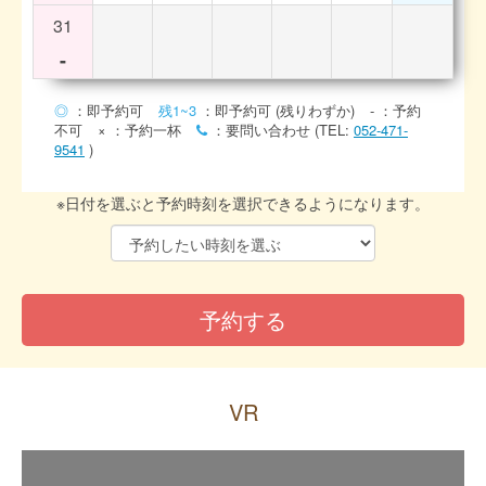
31
-
◎
：即予約可
残1~3
：即予約可 (残りわずか)
-
：予約
不可
×
：予約一杯
：要問い合わせ (TEL:
052-471-
9541
)
※日付を選ぶと予約時刻を選択できるようになります。
VR