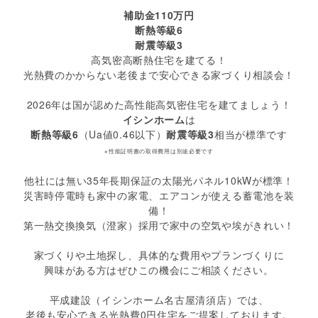
補助金110万円
断熱等級6
耐震等級3
高気密高断熱住宅を建てる！
光熱費のかからない老後まで安心できる家づくり相談会！
2026年は国が認めた高性能高気密住宅を建てましょう！
イシンホーム
は
断熱等級6
（Ua値0.46以下）
耐震等級3
相当が標準です
※性能証明書の取得費用は別途必要です
他社には無い35年長期保証の太陽光パネル10kWが標準！
災害時停電時も家中の家電、エアコンが使える蓄電池を装
備！
第一熱交換換気（澄家）採用で家中の空気や埃がきれい！
家づくりや土地探し、具体的な費用やプランづくりに
興味がある方はぜひこの機会にご相談ください。
平成建設（イシンホーム名古屋清須店）では、
老後も安心できる光熱費0円住宅をご提案しております。