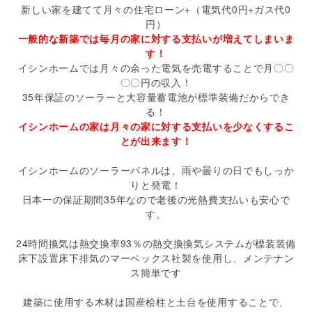
新しい家を建てて月々の住宅ローン+（電気代0円+ガス代0
円）
一般的な新築では毎月の家に対する支払いが増えてしまいま
す！
イシンホームでは月々の余った電気を売電することで月〇〇
〇〇円の収入！
35年保証のソーラーと大容量蓄電池が標準装備だからでき
る！
イシンホームの家は月々の家に対する支払いを少なくするこ
とが出来ます！
イシンホームのソーラーパネルは、雨や曇りの日でもしっか
りと発電！
日本一の保証期間35年なので老後の光熱費支払いも安心で
す。
24時間換気は熱交換率93％の熱交換換気システムが標装装備
床下設置床下排気のマーベックス社製を使用し、メンテナン
ス簡単です
建築に使用する木材は国産桧柱と土台を使用することで、