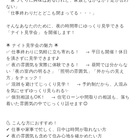
ない」
「仕事終わりだとどこも閉まってる・・・」
そんなあなたのために、夜の時間帯にゆっくり見学できる
「ナイト見学会」 を開催します！
🌟 ナイト見学会の魅力 🌟
✅ 仕事終わりに気軽に立ち寄れる！ → 平日も開催！休日
を潰さずに見学できます♪
✅ 夜の雰囲気を実際に体験できる！ → 昼間では分からな
い「夜の室内の明るさ」「照明の雰囲気」「外からの見え
方」をチェック！
✅ 混雑を避けてじっくり見学！ → 予約制だから、人混み
を気にせずゆっくり見られる✨
✅ 個別相談もOK！ → 住宅ローンや間取りの相談も、落ち
着いた雰囲気の中でじっくり話せます😊
🌜 こんな方におすすめ！
✔ 仕事や家事で忙しく、日中は時間が取れない方
✔ 夜の雰囲気も含めて住み心地を確かめたい方