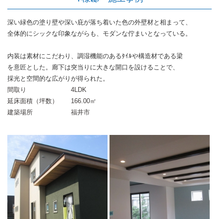
深い緑色の塗り壁や深い庇が落ち着いた色の外壁材と相まって、
全体的にシックな印象ながらも、モダンな佇まいとなっている。
内装は素材にこだわり、調湿機能のあるﾀｲﾙや構造材である梁
を意匠とした。廊下は突当りに大きな開口を設けることで、
採光と空間的な広がりが得られた。
間取り
4LDK
延床面積（坪数）
166.00㎡
建築場所
福井市