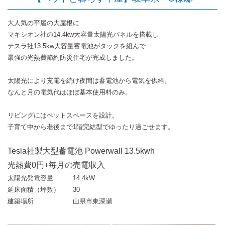
大人気の平屋の大屋根に
マキシオン社の14.4kw大容量太陽光パネルを搭載し
テスラ社13.5kw大容量蓄電池がタックを組んで
最強の光熱費節約防災住宅が完成しました。
太陽光により充電を続け夜間は蓄電池から電気を供給。
なんと月の電気代はほぼ基本使用料のみ。
リビングにはペットスペースを設計。
子育て中から老後まで1階完結型でゆったり過ごせます。
Tesla社製大型蓄電池 Powerwall 13.5kwh
光熱費0円+毎月の売電収入
太陽光発電容量
14.4kW
延床面積（坪数）
30
建築場所
山県市東深瀬