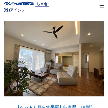
岐阜南
(株)アイシン
【ペットと暮らす平屋】岐阜県 U様邸