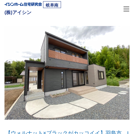
岐阜南
(株)アイシン
【ウォルナット×ブラックがカッコイイ】羽島市 I