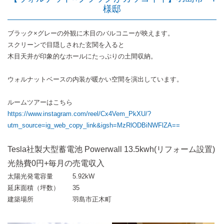
様邸
ブラック×グレーの外観に木目のバルコニーが映えます。
スクリーンで目隠しされた玄関を入ると
木目天井が印象的なホールにたっぷりの土間収納。
ウォルナットベースの内装が暖かい空間を演出しています。
ルームツアーはこちら
https://www.instagram.com/reel/Cx4Vem_PkXU/?
utm_source=ig_web_copy_link&igsh=MzRlODBiNWFlZA==
Tesla社製大型蓄電池 Powerwall 13.5kwh(リフォーム設置)
光熱費0円+毎月の売電収入
太陽光発電容量
5.92kW
延床面積（坪数）
35
建築場所
羽島市正木町