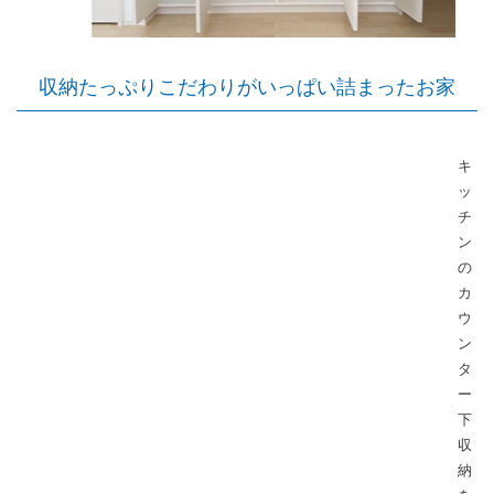
収納たっぷりこだわりがいっぱい詰まったお家
キ
ッ
チ
ン
の
カ
ウ
ン
タ
ー
下
収
納