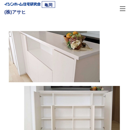
亀岡
(株)アサヒ