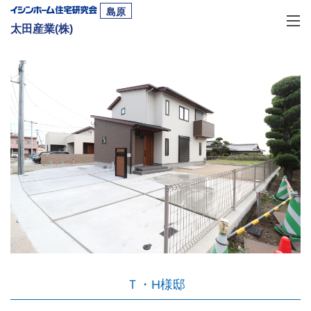
島原
太田産業(株)
Ｔ・H様邸