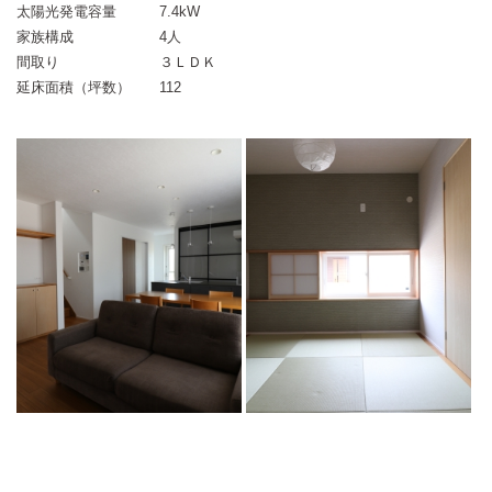
太陽光発電容量
7.4kW
家族構成
4人
間取り
３ＬＤＫ
延床面積（坪数）
112