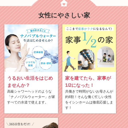
女性にやさしい家
うるおい生活をはじめ
家を建てたら、家事が
ませんか？
1/2になった！
高級シャワーヘッドのような
共働きで時間がないお母さんが
「ナノバブルウォーター」が家
約8割！そんな働く忙しい女性
すべての水道で使えます。
をイシンホームは徹底応援しま
す！