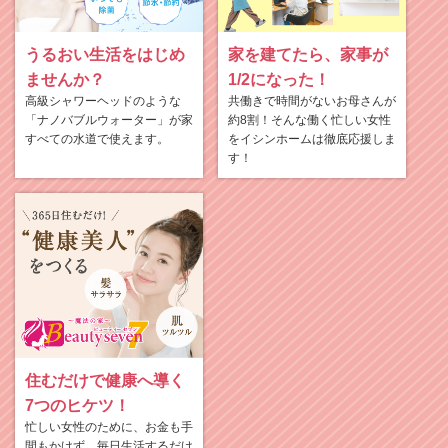
うるおい生活をはじめ
家を建てたら、家事が
ませんか？
1/2になった！
高級シャワーヘッドのような
共働きで時間がないお母さんが
「ナノバブルウォーター」が家
約8割！そんな働く忙しい女性
すべての水道で使えます。
をイシンホームは徹底応援しま
す！
住むだけで健康へ導く
7つのヒケツ！
忙しい女性のために、お金も手
間もかけず、毎日生活するだけ