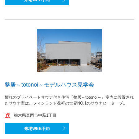
整居～totonoi～モデルハウス見学会
憧れのプライベートサウナ付き住宅『整居～totonoi～』室内に設置され
たサウナ室は、フィンランド発祥の世界NO.1のサウナヒーターブ...
栃木県真岡市中萩1丁目
来場WEB予約