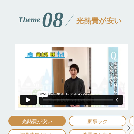
08
光熱費が安い
Theme
光熱費が安い
家事ラク