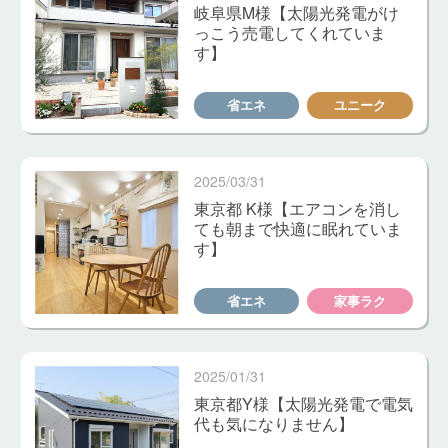
岐阜県M様【太陽光発電がけ
っこう売電してくれていま
す】
省エネ
ユニーク
2025/03/31
東京都 K様【エアコンを消し
ても朝まで快適に眠れていま
す】
省エネ
家事ラク
2025/01/31
東京都Y様【太陽光発電で電気
代も気になりません】