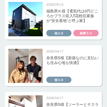
2026/05/12
福島県Ｋ様【電気代は0円どこ
ろかプラス収入⁉花粉症家族
が“安全基地”と呼ぶ家】
省エネ
家事ラク
2026/04/17
奈良県S様【新築なのに支払い
も住み心地も快適】
省エネ
2026/04/17
奈良県S様【ソーラーとテスラ