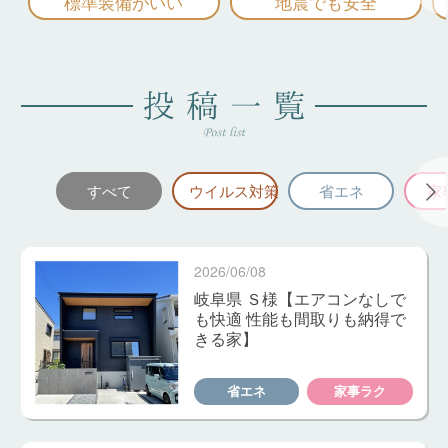
標準装備がいい
地震でも安全
すべて
ウイルス対策
省エネ
家
2026/06/08
岐阜県 Ｓ様【エアコンなしで
も快適 性能も間取りも納得で
きる家】
省エネ
家事ラク