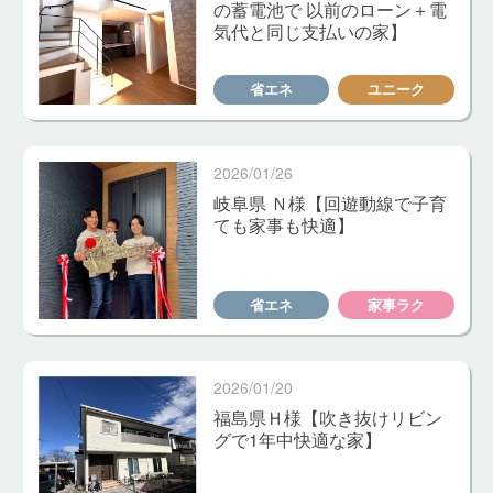
の蓄電池で 以前のローン＋電
気代と同じ支払いの家】
省エネ
ユニーク
2026/01/26
岐阜県 Ｎ様【回遊動線で子育
ても家事も快適】
省エネ
家事ラク
2026/01/20
福島県Ｈ様【吹き抜けリビン
グで1年中快適な家】