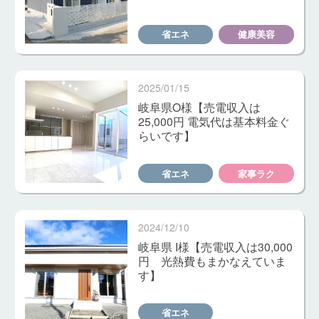
省エネ
健康美容
2025/01/15
岐阜県O様【売電収入は
25,000円 電気代は基本料金ぐ
らいです】
省エネ
家事ラク
2024/12/10
岐阜県 I様【売電収入は30,000
円 光熱費もまかなえていま
す】
省エネ