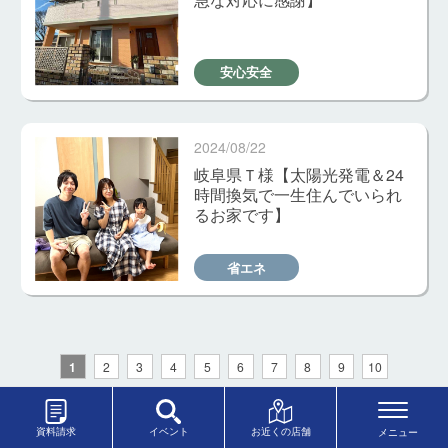
安心安全
2024/08/22
岐阜県Ｔ様【太陽光発電＆24
時間換気で一生住んでいられ
るお家です】
省エネ
1
2
3
4
5
6
7
8
9
10
資料請求
イベント
お近くの店舗