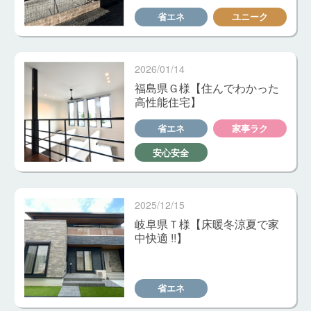
省エネ
ユニーク
2026/01/14
福島県Ｇ様【住んでわかった
高性能住宅】
省エネ
家事ラク
安心安全
2025/12/15
岐阜県Ｔ様【床暖冬涼夏で家
中快適 !!】
省エネ