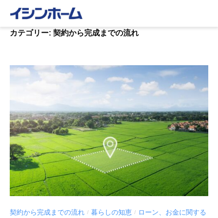
コ
ン
テ
カテゴリー:
契約から完成までの流れ
ン
ツ
へ
ス
キ
ッ
プ
契約から完成までの流れ
暮らしの知恵
ローン、お金に関する
/
/