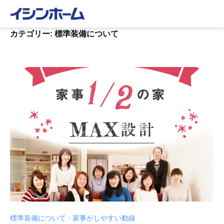
コ
ン
テ
カテゴリー:
標準装備について
ン
ツ
へ
ス
キ
ッ
プ
標準装備について
家事がしやすい動線
/