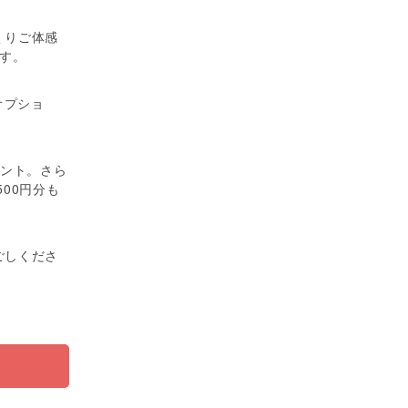
くりご体感
す。
オプショ
ゼント。さら
00円分も
ごしくださ