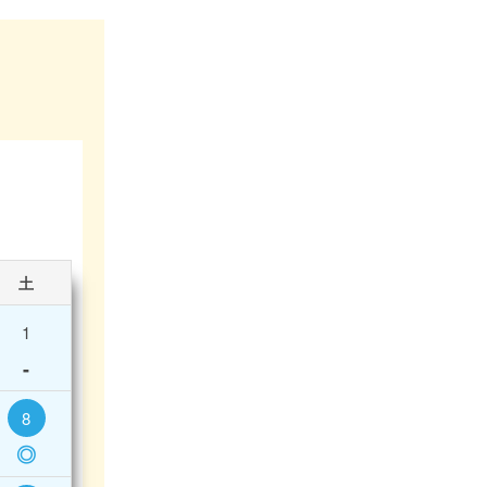
土
1
-
8
◎