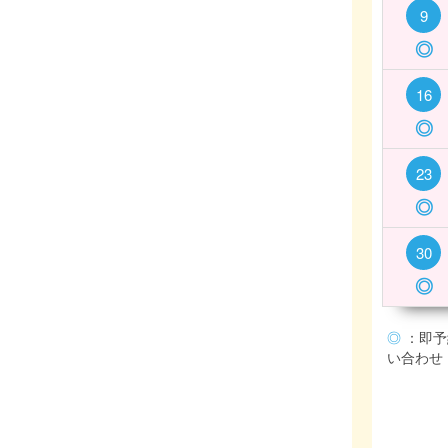
9
◎
16
◎
23
◎
30
◎
◎
：即予
い合わせ (