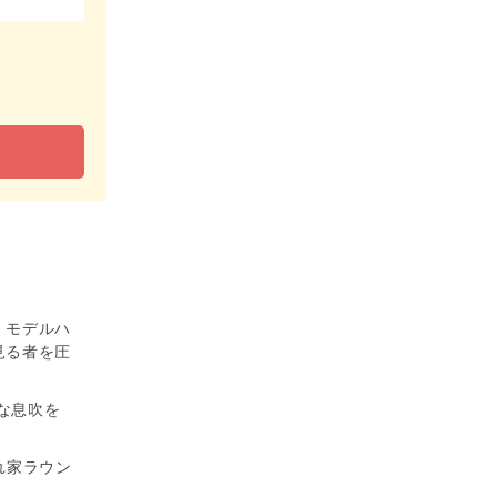
・モデルハ
見る者を圧
な息吹を
れ家ラウン