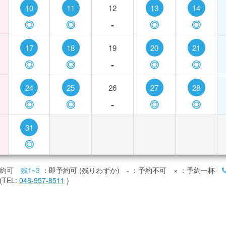
10
11
12
13
14
◎
◎
-
◎
◎
17
18
19
20
21
◎
◎
-
◎
◎
24
25
26
27
28
◎
◎
-
◎
◎
31
◎
約可
残1~3
：即予約可 (残りわずか)
-
：予約不可
×
：予約一杯
TEL:
048-957-8511
)