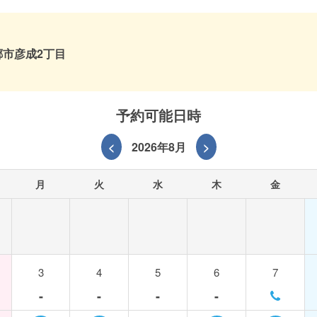
郷市彦成2丁目
予約可能日時
<
2026年8月
>
月
火
水
木
金
3
4
5
6
7
-
-
-
-