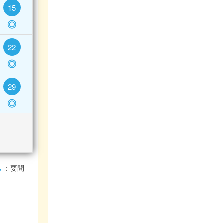
15
◎
22
◎
29
◎
：要問