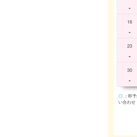
-
16
-
23
-
30
-
◎
：即予
い合わせ (