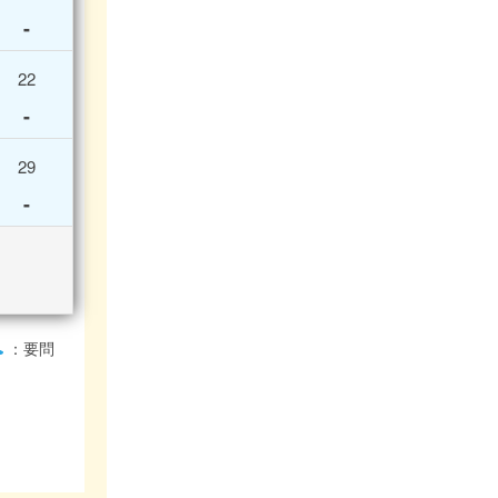
-
22
-
29
-
：要問