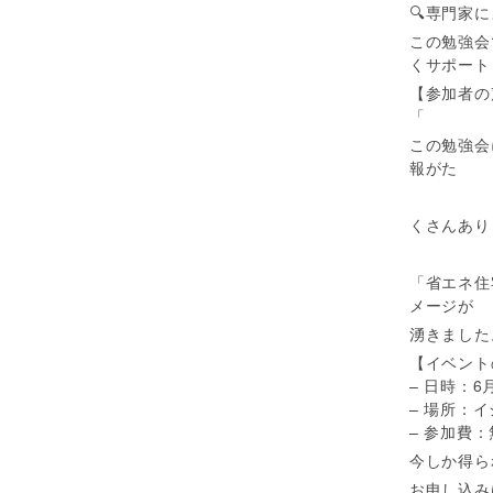
🔍専門家
この勉強会
くサポート
【参加者の
「
この勉強会
報がた
くさんあり
「省エネ住
メージが
湧きました
【イベント
– 日時：6
– 場所：
– 参加費
今しか得ら
お申し込み