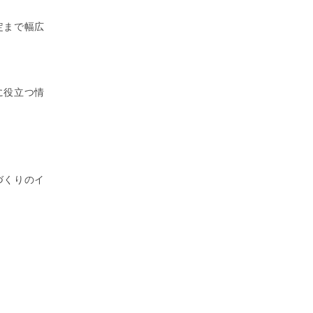
定まで幅広
に役立つ情
づくりのイ