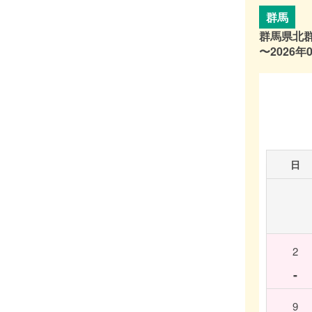
群馬
群馬県北
〜2026年0
日
2
-
9