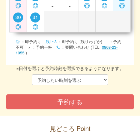
◎
◎
-
-
◎
◎
◎
30
31
◎
◎
◎
：即予約可
残1~3
：即予約可 (残りわずか)
-
：予約
不可
×
：予約一杯
：要問い合わせ (TEL:
0868-23-
1955
)
※日付を選ぶと予約時刻を選択できるようになります。
見どころ Point