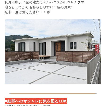
真庭市中、平屋の建売モデルハウスがOPEN！🏠🎊
歳をとってからも暮らしやすい平屋のお家✨
是非一度ご覧ください！！😀
■細部へのオシャレに気を配るLDK
LDK18.6帖の落ち着いた空間。