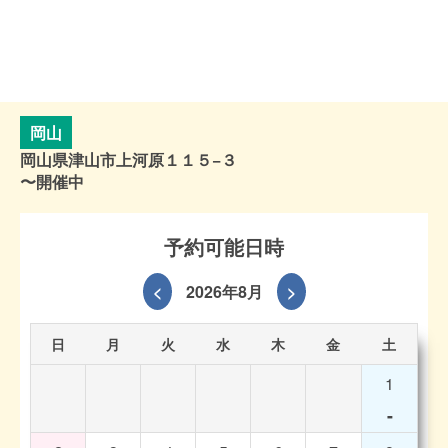
岡山
岡山県津山市上河原１１５−３
〜開催中
予約可能日時
<
2026年8月
>
日
月
火
水
木
金
土
1
-