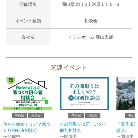
開催場所
岡山県津山市上河原１１５−３
イベント種類
相談会
会社名
イシンホーム 津山支店
関連イベント
予約制
相談会
予約制
相談会
予約制
何から始めてよい？家つ
その間取りは正しいの？
『美作市限
くり初心者相談会
個別相談会
談会』
〜開催中
〜開催中
〜開催中