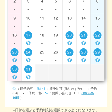
2
3
4
5
6
7
8
-
-
-
-
-
-
-
9
10
11
12
13
14
15
-
-
-
-
-
-
-
16
17
18
19
20
21
22
-
◎
-
-
◎
◎
◎
23
24
25
26
27
28
29
◎
◎
-
-
◎
◎
◎
30
31
◎
◎
◎
：即予約可
残1~3
：即予約可 (残りわずか)
-
：予約
不可
×
：予約一杯
：要問い合わせ (TEL:
0868-23-
1955
)
※日付を選ぶと予約時刻を選択できるようになります。