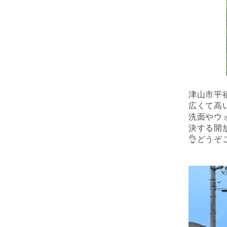
津山市平福
広くて高
洗面やウ
決する開
👌どうぞ