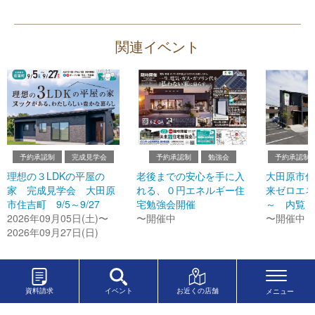
関連イベント
予約承認制
完成見学会
予約承認制
勉強会
予約承認制
理想の３LDKの平屋の
老後までの安心を手に入
大田原市住
家 完成見学会 大田原
れる、０円エネルギー住
来ゼロエネ
市住吉町 9/5～9/27
宅勉強会開催
～ 内覧・
2026年09月05日(土)〜
〜開催中
〜開催中
2026年09月27日(日)
資料請求
イベント
お近くの店舗