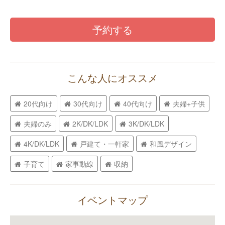
予約する
こんな人にオススメ
20代向け
30代向け
40代向け
夫婦+子供
夫婦のみ
2K/DK/LDK
3K/DK/LDK
4K/DK/LDK
戸建て・一軒家
和風デザイン
子育て
家事動線
収納
イベントマップ