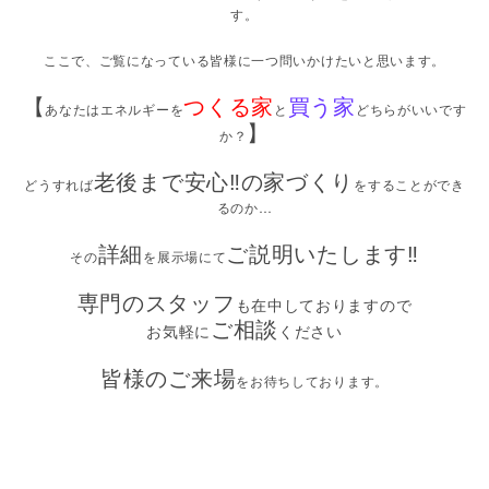
す。
ここで、ご覧になっている皆様に一つ問いかけたいと思います。
【
つくる家
買う家
あなたはエネルギーを
と
どちらがいいです
】
か？
老後まで安心‼の家づくり
どうすれば
をすることができ
るのか…
詳細
ご説明いたします‼
その
を展示場にて
専門のスタッフ
も在中しておりますので
ご相談
お気軽に
ください
皆様のご来場
をお待ちしております。