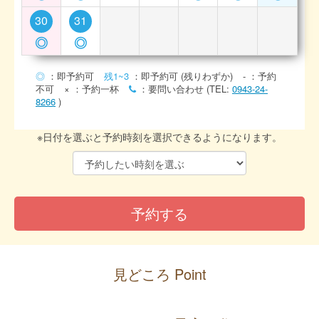
30
31
◎
◎
◎
：即予約可
残1~3
：即予約可 (残りわずか)
-
：予約
不可
×
：予約一杯
：要問い合わせ (TEL:
0943-24-
8266
)
※日付を選ぶと予約時刻を選択できるようになります。
見どころ Point