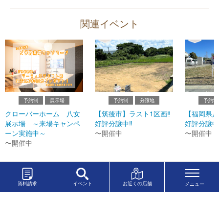
関連イベント
予約制
展示場
予約制
分譲地
予約制
クローバーホーム 八女
【筑後市】ラスト1区画‼
【福岡県八
展示場 ～来場キャンペ
好評分譲中‼
好評分譲中
ーン実施中～
〜開催中
〜開催中
〜開催中
資料請求
イベント
お近くの店舗