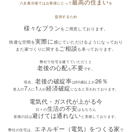
最高の住まい
八女展示場ではお客様にとって
を
提供するため
様々なプラン
をご用意しております。
実際に
快適な空間を
感じていただけるようになっており
ご相談
また家づくりに関する
も承っております。
弊社で住宅を建てていただくと
老後の心配
不要
も
です。
老後の破綻率
26％
現在、
は60歳以上が
7
1
経済破綻
老人の
人に
人が
になると言われております。
電気代・ガス代が上がる今
生活の不安
日々の
はもちろん
避けては通れない
老後の話は
と実感しております。
エネルギー（電気）をつくる家
弊社の住宅は、
で