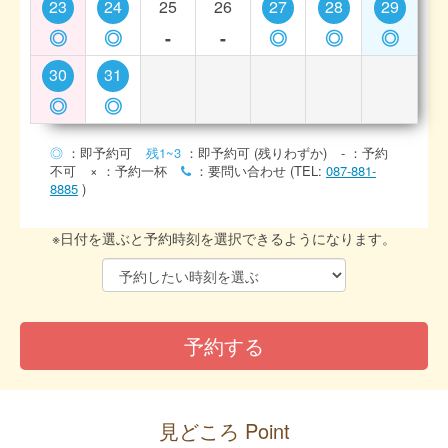
23
24
25
26
27
28
29
◎
◎
-
-
◎
◎
◎
30
31
◎
◎
◎
：即予約可
残1~3
：即予約可 (残りわずか)
-
：予約
不可
×
：予約一杯
：要問い合わせ (TEL:
087-881-
8885
)
※日付を選ぶと予約時刻を選択できるようになります。
見どころ Point