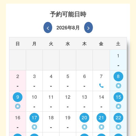
予約可能日時
<
2026年8月
>
日
月
火
水
木
金
土
1
-
2
3
4
5
6
7
8
-
-
-
-
-
◎
9
10
11
12
13
14
15
◎
-
-
-
-
-
◎
16
17
18
19
20
21
22
-
◎
-
-
◎
◎
◎