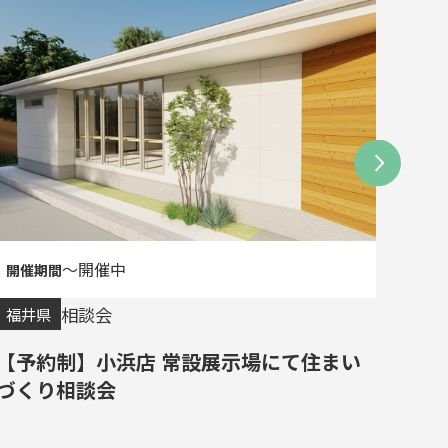
〜開催中
相談会
福井県
福井
【予約制】小浜店 常設展示場にて住まい
【予
づくり相談会
づく