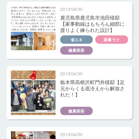
2013/04/30
鹿児島県鹿児島市池田様邸
【家事動線はもちろん細部に
渡りよく練られた設計】
省エネ
家事ラク
健康美容
2013/04/30
栃木県高根沢町門井様邸【足
元からくる底冷えから解放さ
れた！】
健康美容
2013/04/30