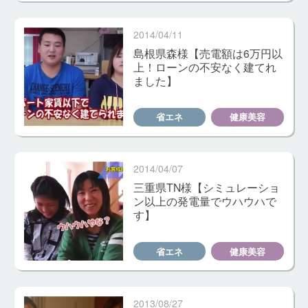
2014/04/11
島根県森様【売電額は6万円以
上！ローンの不安なく建てれ
ました】
省エネ
健康美容
2014/04/07
三重県TN様【シミュレーショ
ン以上の発電量でウハウハで
す】
省エネ
健康美容
2013/08/27