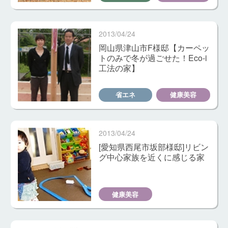
2013/04/24
岡山県津山市F様邸【カーペッ
トのみで冬が過ごせた！Eco-i
工法の家】
省エネ
健康美容
2013/04/24
[愛知県西尾市坂部様邸]リビン
グ中心家族を近くに感じる家
健康美容