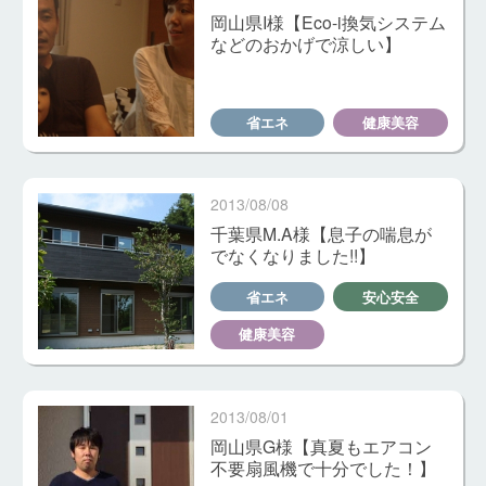
岡山県I様【Eco-i換気システム
などのおかげで涼しい】
省エネ
健康美容
2013/08/08
千葉県M.A様【息子の喘息が
でなくなりました!!】
省エネ
安心安全
健康美容
2013/08/01
岡山県G様【真夏もエアコン
不要扇風機で十分でした！】