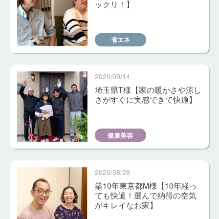
ックリ！】
省エネ
2020/09/14
埼玉県T様【家の暖かさや涼し
さがすぐに実感できて快適】
健康美容
2020/08/28
築10年東京都M様【10年経っ
ても快適！選んで納得の空気
がキレイなお家】