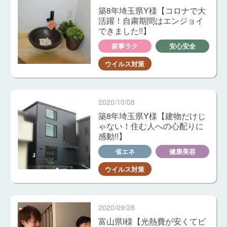
築8年埼玉県Y様【コロナで大
活躍！自粛期間はエンジョイ
できました!!】
家事ラク
安心安全
ウイルス対策
2020/10/08
築8年埼玉県Y様【建物だけじ
ゃない！住む人への心配りに
感動!!】
省エネ
健康美容
ウイルス対策
2020/09/28
富山県I様【光熱費が安くてビ