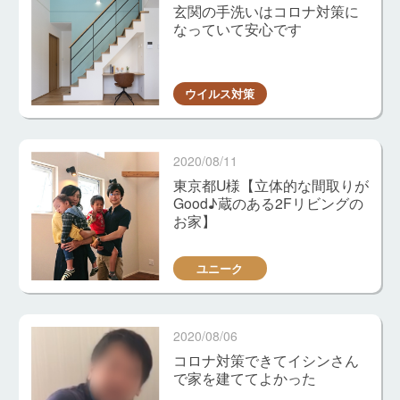
玄関の手洗いはコロナ対策に
なっていて安心です
ウイルス対策
2020/08/11
東京都U様【立体的な間取りが
Good♪蔵のある2Fリビングの
お家】
ユニーク
2020/08/06
コロナ対策できてイシンさん
で家を建ててよかった