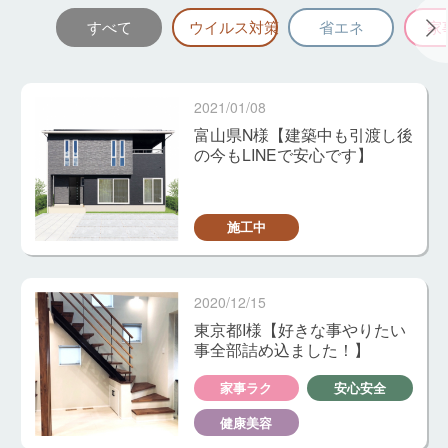
すべて
ウイルス対策
省エネ
家
2021/01/08
富山県N様【建築中も引渡し後
の今もLINEで安心です】
施工中
2020/12/15
東京都I様【好きな事やりたい
事全部詰め込ました！】
家事ラク
安心安全
健康美容