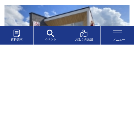
資料請求
イベント
お近くの店舗
イシンホーム 住宅研究会 会員店 津山店
岡山県
お客様の声
〒708-0002
岡山県津山市上河原115-3
TEL：0120-999-033
商品ラインナップ