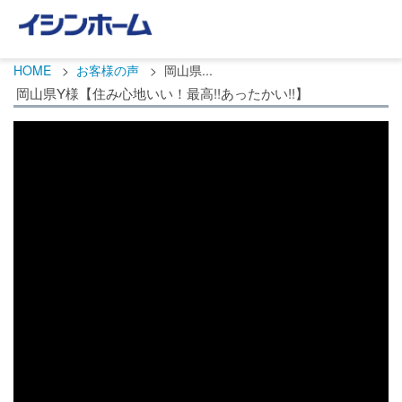
HOME
お客様の声
岡山県...
岡山県Y様【住み心地いい！最高!!あったかい!!】