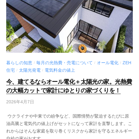
暮らしの知恵
毎月の光熱費・売電について
オール電化
ZEH
/
/
/
住宅
太陽光発電
電気料金の値上
/
/
今、建てるならオール電化＋太陽光の家。光熱費
の大幅カットで家計にゆとりの家づくりを！
2026年4月7日
ウクライナや中東での紛争など、国際情勢が緊迫するたびに原
油高騰と電気代の値上げがセットになって家計を直撃します。こ
れからはそんな家庭を取り巻くリスクから家計を守るエネルギー
自給の家がおすす...