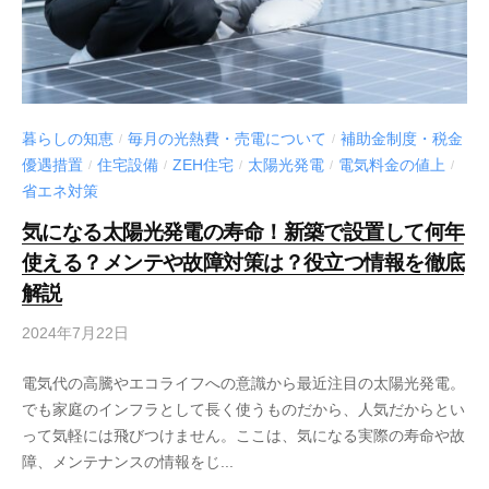
暮らしの知恵
毎月の光熱費・売電について
補助金制度・税金
/
/
優遇措置
住宅設備
ZEH住宅
太陽光発電
電気料金の値上
/
/
/
/
/
省エネ対策
気になる太陽光発電の寿命！新築で設置して何年
使える？メンテや故障対策は？役立つ情報を徹底
解説
2024年7月22日
電気代の高騰やエコライフへの意識から最近注目の太陽光発電。
でも家庭のインフラとして長く使うものだから、人気だからとい
って気軽には飛びつけません。ここは、気になる実際の寿命や故
障、メンテナンスの情報をじ...