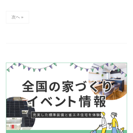
投
次へ »
稿
の
ペ
ー
ジ
送
り