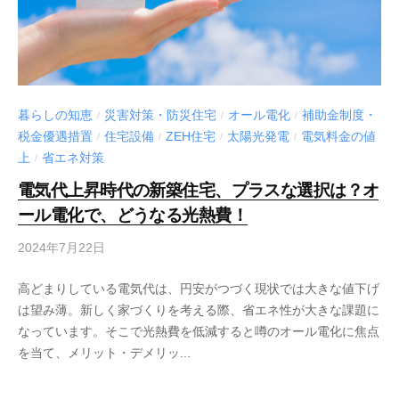
暮らしの知恵
災害対策・防災住宅
オール電化
補助金制度・
/
/
/
税金優遇措置
住宅設備
ZEH住宅
太陽光発電
電気料金の値
/
/
/
/
上
省エネ対策
/
電気代上昇時代の新築住宅、プラスな選択は？オ
ール電化で、どうなる光熱費！
2024年7月22日
高どまりしている電気代は、円安がつづく現状では大きな値下げ
は望み薄。新しく家づくりを考える際、省エネ性が大きな課題に
なっています。そこで光熱費を低減すると噂のオール電化に焦点
を当て、メリット・デメリッ...