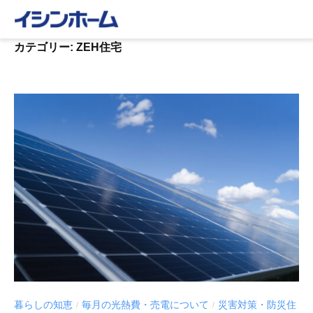
コ
ン
テ
カテゴリー:
ZEH住宅
ン
ツ
へ
ス
キ
ッ
プ
暮らしの知恵
毎月の光熱費・売電について
災害対策・防災住
/
/