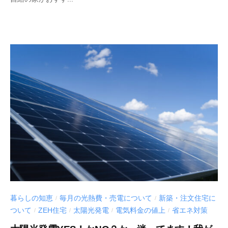
暮らしの知恵
毎月の光熱費・売電について
新築・注文住宅に
/
/
ついて
ZEH住宅
太陽光発電
電気料金の値上
省エネ対策
/
/
/
/